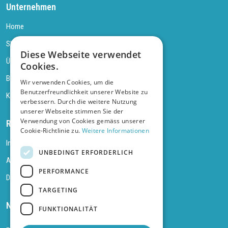
Unternehmen
Home
Shop
Diese Webseite verwendet
Über uns
Cookies.
Blog
Wir verwenden Cookies, um die
Benutzerfreundlichkeit unserer Website zu
Kontakt
verbessern. Durch die weitere Nutzung
unserer Webseite stimmen Sie der
Verwendung von Cookies gemäss unserer
Rechtliches
Cookie-Richtlinie zu.
Weitere Informationen
Impressum
UNBEDINGT ERFORDERLICH
AGB
PERFORMANCE
Datenschutz
TARGETING
Newsletter abonnieren
FUNKTIONALITÄT