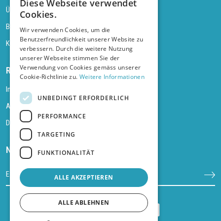
Diese Webseite verwendet
Über uns
Cookies.
Blog
Wir verwenden Cookies, um die
Benutzerfreundlichkeit unserer Website zu
Kontakt
verbessern. Durch die weitere Nutzung
unserer Webseite stimmen Sie der
Verwendung von Cookies gemäss unserer
Rechtliches
Cookie-Richtlinie zu.
Weitere Informationen
Impressum
UNBEDINGT ERFORDERLICH
AGB
PERFORMANCE
Datenschutz
TARGETING
Newsletter abonnieren
FUNKTIONALITÄT
ALLE AKZEPTIEREN
ALLE ABLEHNEN