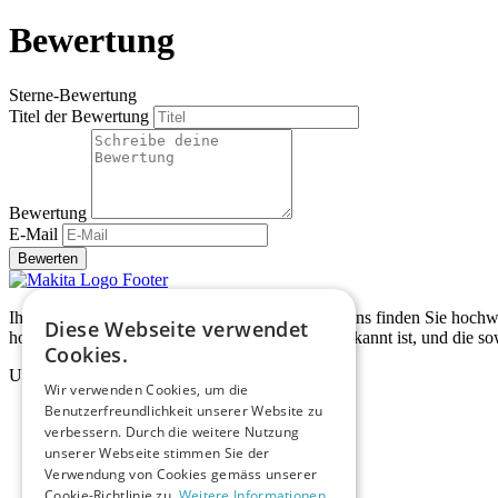
Bewertung
Sterne-Bewertung
Titel der Bewertung
Bewertung
E-Mail
Bewerten
Ihr Makita Werkzeugshop in der Schweiz – Bei uns finden Sie hochwe
Diese Webseite verwendet
hochwertigen Elektrowerkzeuge und Zubehör bekannt ist, und die sow
Cookies.
Unternehmen
Wir verwenden Cookies, um die
Benutzerfreundlichkeit unserer Website zu
Home
verbessern. Durch die weitere Nutzung
Shop
Über uns
unserer Webseite stimmen Sie der
Blog
Verwendung von Cookies gemäss unserer
Kontakt
Cookie-Richtlinie zu.
Weitere Informationen